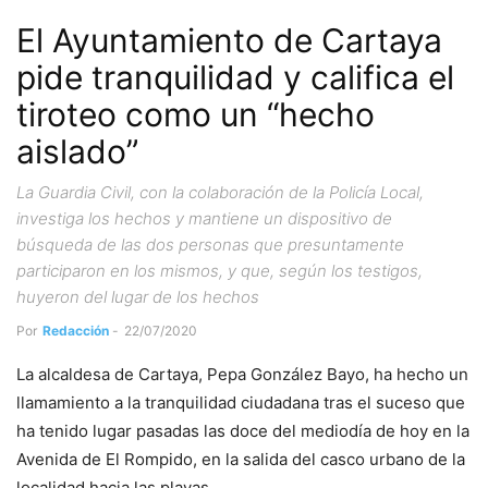
El Ayuntamiento de Cartaya
pide tranquilidad y califica el
tiroteo como un “hecho
aislado”
La Guardia Civil, con la colaboración de la Policía Local,
investiga los hechos y mantiene un dispositivo de
búsqueda de las dos personas que presuntamente
participaron en los mismos, y que, según los testigos,
huyeron del lugar de los hechos
Por
Redacción
-
22/07/2020
La alcaldesa de Cartaya, Pepa González Bayo, ha hecho un
llamamiento a la tranquilidad ciudadana tras el suceso que
ha tenido lugar pasadas las doce del mediodía de hoy en la
Avenida de El Rompido, en la salida del casco urbano de la
localidad hacia las playas.