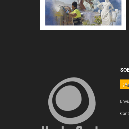
SO
¡A
Enví
Cont