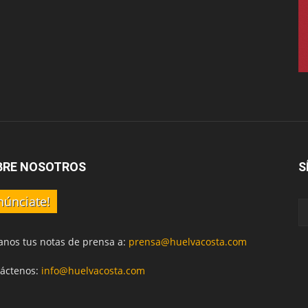
BRE NOSOTROS
S
núnciate!
anos tus notas de prensa a:
prensa@huelvacosta.com
áctenos:
info@huelvacosta.com