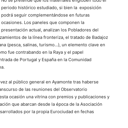
No se pretende que los materiales engloben todo el
periodo histórico estudiado, si bien la exposición
podrá seguir complementándose en futuras
ocasiones. Los paneles que componen la
presentación actual, analizan los Pobladores del
lazamientos de la línea fronteriza, el tratado de Badajoz
ana (pesca, salinas, turismo…), un elemento clave en
o fue contrabando en la Raya y el papel
entrada de Portugal y España en la Comunidad
ea.
 vez al público general en Ayamonte tras haberse
ranscurso de las reuniones del Observatorio
esta ocasión una vitrina con premios y publicaciones y
ación que abarcan desde la época de la Asociación
esarrollados por la propia Eurociudad en fechas