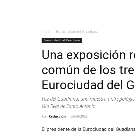
Inicio
Eurociudad del Guadiana
Eurociudad del Guadiana
Una exposición r
común de los tre
Eurociudad del 
Voz del Guadiana: una muestra antropológic
Vila Real de Santo António
Por
Redacción
-
08/06/2022
El presidente de la Eurociudad del Guadiana