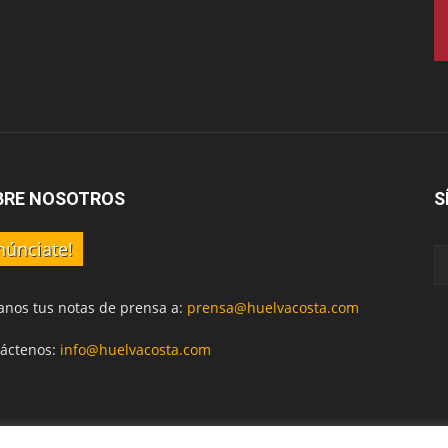
BRE NOSOTROS
S
núnciate!
anos tus notas de prensa a:
prensa@huelvacosta.com
áctenos:
info@huelvacosta.com