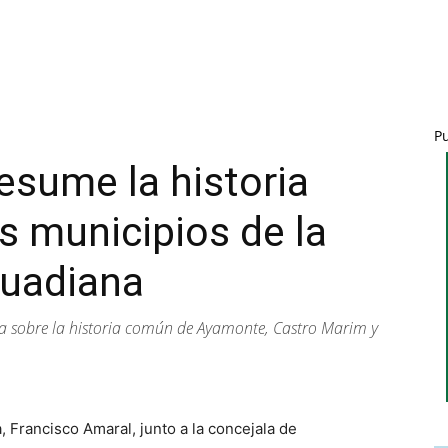
P
esume la historia
s municipios de la
Guadiana
a sobre la historia común de Ayamonte, Castro Marim y
, Francisco Amaral, junto a la concejala de