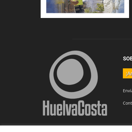
SO
¡A
Enví
Cont