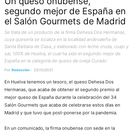
Un queso onubense,
segundo mejor de España en
el Salón Gourmets de Madrid
Se trata de un producto de la firma Dehesa Dos Hermanas,
cuya quesería se localiza en la localidad andevaleña de
Santa Bárbara de Casa, y elaborado con leche cruda, cuajo y
sal, 100% de Huelva, el cual ha sido el segundo mejor de
España en la categoría de queso de oveja Curado
Por
Redacción
-
23/10/2021
En Huelva tenemos un tesoro, el queso Dehesa Dos
Hermanas, que acaba de obtener el segundo premio al
mejor queso de España durante la celebración del 34
Salón Gourmets que acaba de celebrarse estos días en
Madrid y que tuvo que post-ponerse por la pandemia.
En un comunicado, la firma onubense con sede en la