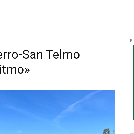
P
Cerro-San Telmo
ritmo»