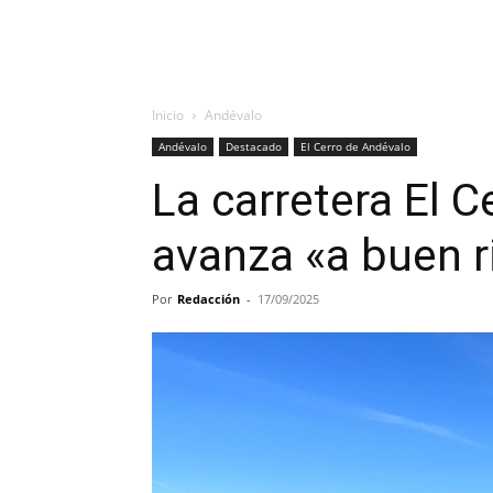
Inicio
Andévalo
Andévalo
Destacado
El Cerro de Andévalo
La carretera El 
avanza «a buen 
Por
Redacción
-
17/09/2025