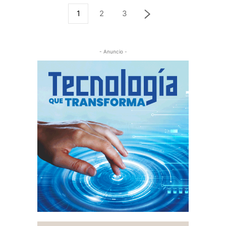
1
2
3
- Anuncio -