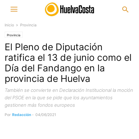
Inicio
Provincia
Provincia
El Pleno de Diputación
ratifica el 13 de junio como el
Día del Fandango en la
provincia de Huelva
También se convierte en Declaración Institucional la moción
del PSOE en la que se pide que los ayuntamientos
gestionen más fondos europeos
Por
Redacción
-
04/06/2021