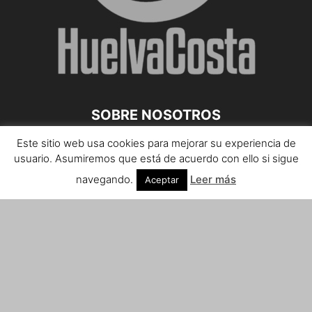
SOBRE NOSOTROS
Este sitio web usa cookies para mejorar su experiencia de
Teléfono de contacto: 959 807 059
usuario. Asumiremos que está de acuerdo con ello si sigue
¡Anúnciate!
navegando.
Leer más
Aceptar
Envíanos tus notas de prensa a:
prensa@huelvacosta.com
Contáctenos:
info@huelvacosta.com
SÍGUENOS