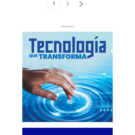
1
2
- Anuncio -