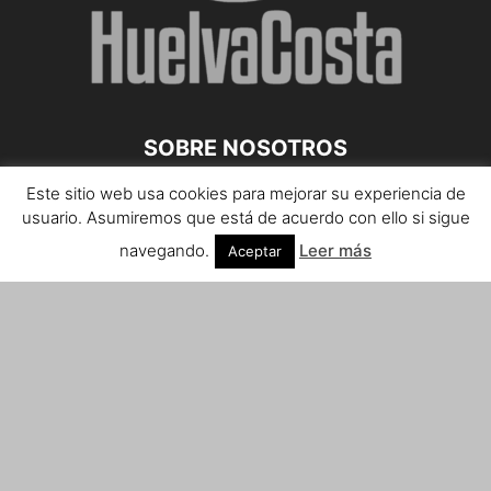
SOBRE NOSOTROS
Este sitio web usa cookies para mejorar su experiencia de
Teléfono de contacto: 959 807 059
usuario. Asumiremos que está de acuerdo con ello si sigue
¡Anúnciate!
navegando.
Leer más
Aceptar
Envíanos tus notas de prensa a:
prensa@huelvacosta.com
Contáctenos:
info@huelvacosta.com
SÍGUENOS