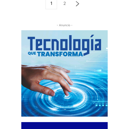
1
2
- Anuncio -