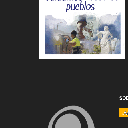
SO
¡A