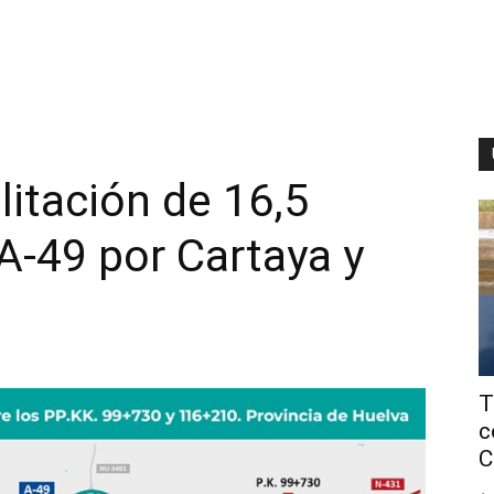
ilitación de 16,5
 A-49 por Cartaya y
T
c
C