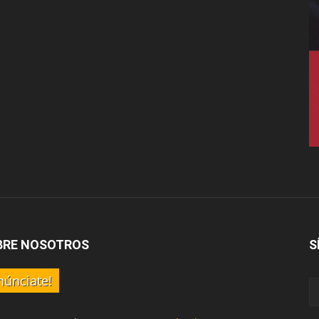
BRE NOSOTROS
S
núnciate!