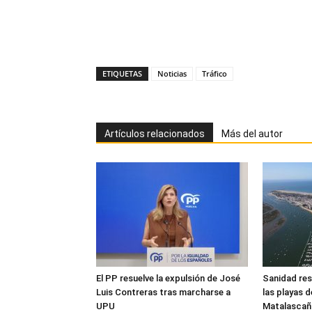
ETIQUETAS
Noticias
Tráfico
Artículos relacionados
Más del autor
El PP resuelve la expulsión de José
Sanidad res
Luis Contreras tras marcharse a
las playas 
UPU
Matalascañ