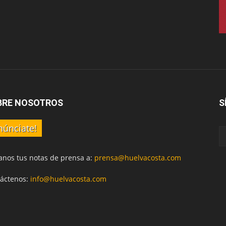
BRE NOSOTROS
S
núnciate!
anos tus notas de prensa a:
prensa@huelvacosta.com
áctenos:
info@huelvacosta.com