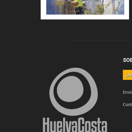
SO
¡A
Enví
Cont