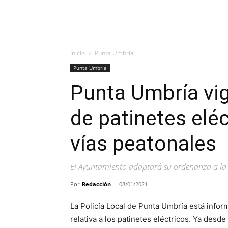
Inicio
Punta Umbría
Punta Umbría
Punta Umbría vig
de patinetes eléc
vías peatonales
El Ayuntamiento adaptará su ordenanza a la 
Por
Redacción
-
08/01/2021
La Policía Local de Punta Umbría está infor
relativa a los patinetes eléctricos. Ya desd