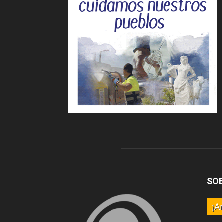
SO
¡A