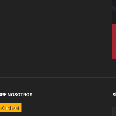
BRE NOSOTROS
S
núnciate!