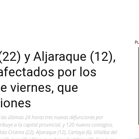
P
(22) y Aljaraque (12),
afectados por los
e viernes, que
ciones
 las últimas 24 horas tres nuevas defunciones por
tribuye a la capital provincial, y 120 nuevos contagios,
la Cristina (22), Aljaraque (12), Cartaya (6), Villalba del