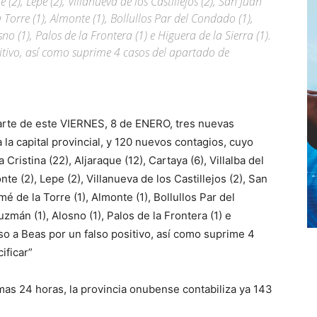
 (2), Lepe (2), Villanueva de los Castillejos (2), San Juan
 Torre (1), Almonte (1), Bollullos Par del Condado (1),
 (1), Palos de la Frontera (1) e Higuera de la Sierra (1).
sitivo, así como suprime 4 casos del apartado de
parte de este VIERNES, 8 de ENERO, tres nuevas
la capital provincial, y 120 nuevos contagios, cuyo
Cristina (22), Aljaraque (12), Cartaya (6), Villalba del
nte (2), Lepe (2), Villanueva de los Castillejos (2), San
é de la Torre (1), Almonte (1), Bollullos Par del
mán (1), Alosno (1), Palos de la Frontera (1) e
caso a Beas por un falso positivo, así como suprime 4
ificar”
mas 24 horas, la provincia onubense contabiliza ya 143