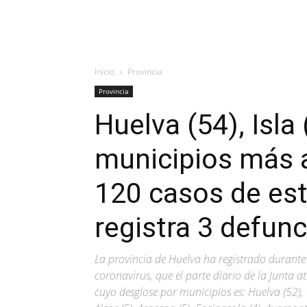
Inicio
Provincia
Provincia
Huelva (54), Isla 
municipios más 
120 casos de est
registra 3 defun
La provincia de Huelva ha registrado durante
coronavirus, que el parte diario de la Junta a
cuyo desglose por municipios es: Huelva (52), Is