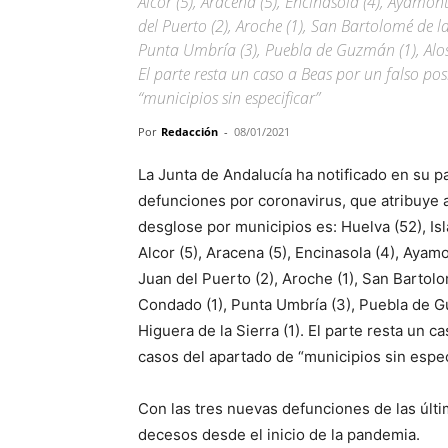
Alcor (5), Aracena (5), Encinasola (4), Ayamonte
del Puerto (2), Aroche (1), San Bartolomé de la
Punta Umbría (3), Puebla de Guzmán (1), Alosno
El parte resta un caso a Beas por un falso po
“municipios sin especificar”
Por
Redacción
-
08/01/2021
La Junta de Andalucía ha notificado en su 
defunciones por coronavirus, que atribuye a 
desglose por municipios es: Huelva (52), Isla 
Alcor (5), Aracena (5), Encinasola (4), Ayamo
Juan del Puerto (2), Aroche (1), San Bartolom
Condado (1), Punta Umbría (3), Puebla de Guz
Higuera de la Sierra (1). El parte resta un 
casos del apartado de “municipios sin espec
Con las tres nuevas defunciones de las últi
decesos desde el inicio de la pandemia.