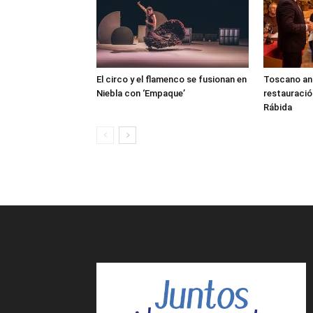
El circo y el flamenco se fusionan en
Toscano anun
Niebla con ‘Empaque’
restauració
Rábida