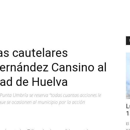
as cautelares
Hernández Cansino al
dad de Huelva
Punta Umbría se reserva “todas cuantas acciones le
que se ocasionen al municipio por la acción
L
1
El
pa