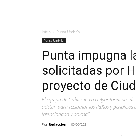
Inicio
Punta Umbría
Punta Umbría
Punta impugna l
solicitadas por 
proyecto de Ciu
El equipo de Gobierno en el Ayuntamiento de 
asistan para reclamar los daños y perjuicios 
intencionada y dolosa”
Por
Redacción
-
03/03/2021