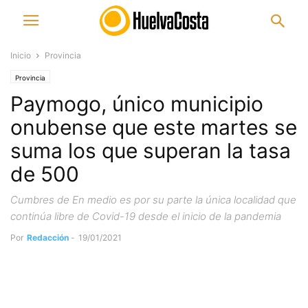
Inicio
Provincia
Provincia
Paymogo, único municipio
onubense que este martes se
suma los que superan la tasa
de 500
Cumbres de En medio es por su parte la única localidad que
continúa libre de Covid-19 desde el inicio de la pandemia
Por
Redacción
-
19/01/2021