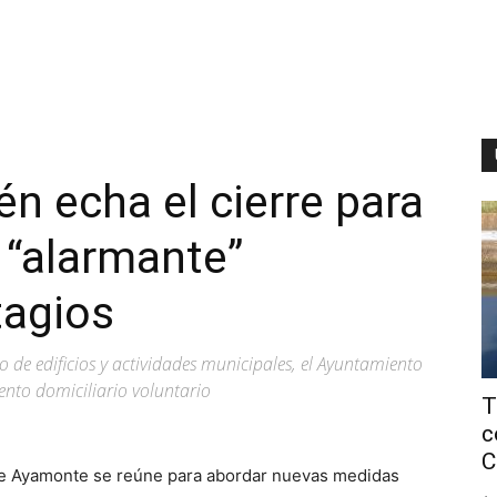
 echa el cierre para
l “alarmante”
agios
de edificios y actividades municipales, el Ayuntamiento
ento domiciliario voluntario
T
c
C
de Ayamonte se reúne para abordar nuevas medidas