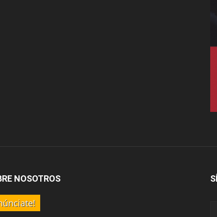
BRE NOSOTROS
S
núnciate!