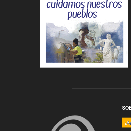
SO
¡A