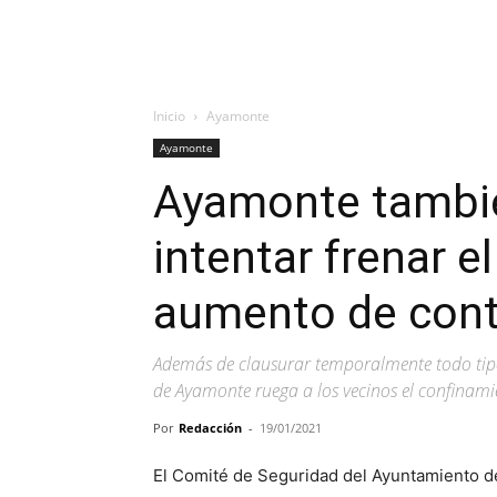
Inicio
Ayamonte
Ayamonte
Ayamonte también
intentar frenar e
aumento de cont
Además de clausurar temporalmente todo tipo 
de Ayamonte ruega a los vecinos el confinami
Por
Redacción
-
19/01/2021
El Comité de Seguridad del Ayuntamiento 