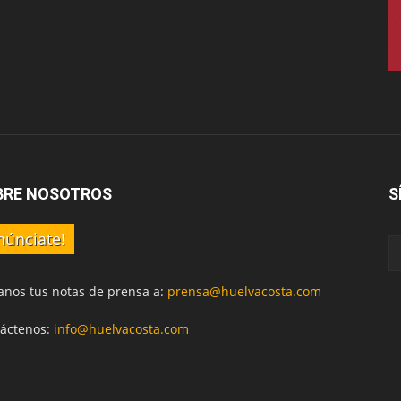
BRE NOSOTROS
S
núnciate!
anos tus notas de prensa a:
prensa@huelvacosta.com
áctenos:
info@huelvacosta.com