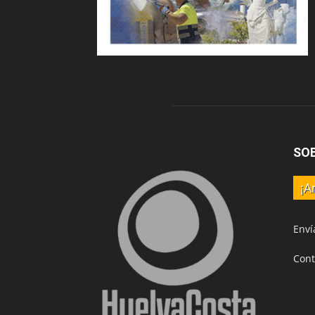
SO
¡A
Enví
Cont