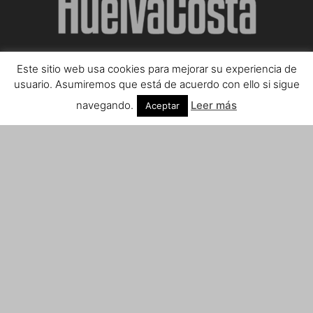
Este sitio web usa cookies para mejorar su experiencia de
SOBRE NOSOTROS
usuario. Asumiremos que está de acuerdo con ello si sigue
navegando.
Leer más
Aceptar
Teléfono de contacto: 959 807 059
¡Anúnciate!
Envíanos tus notas de prensa a:
prensa@huelvacosta.com
Contáctenos:
info@huelvacosta.com
SÍGUENOS