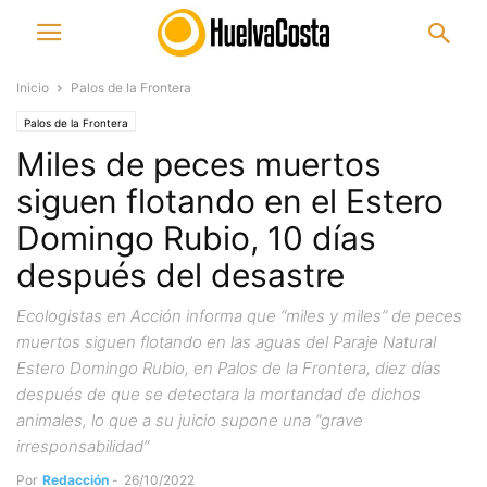
Inicio
Palos de la Frontera
Palos de la Frontera
Miles de peces muertos
siguen flotando en el Estero
Domingo Rubio, 10 días
después del desastre
Ecologistas en Acción informa que “miles y miles” de peces
muertos siguen flotando en las aguas del Paraje Natural
Estero Domingo Rubio, en Palos de la Frontera, diez días
después de que se detectara la mortandad de dichos
animales, lo que a su juicio supone una “grave
irresponsabilidad”
Por
Redacción
-
26/10/2022