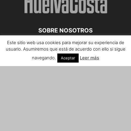
SOBRE NOSOTROS
Este sitio web usa cookies para mejorar su experiencia de
Teléfono de contacto: 959 807 059
usuario. Asumiremos que está de acuerdo con ello si sigue
¡Anúnciate!
navegando.
Leer más
Aceptar
Envíanos tus notas de prensa a:
prensa@huelvacosta.com
Contáctenos:
info@huelvacosta.com
SÍGUENOS