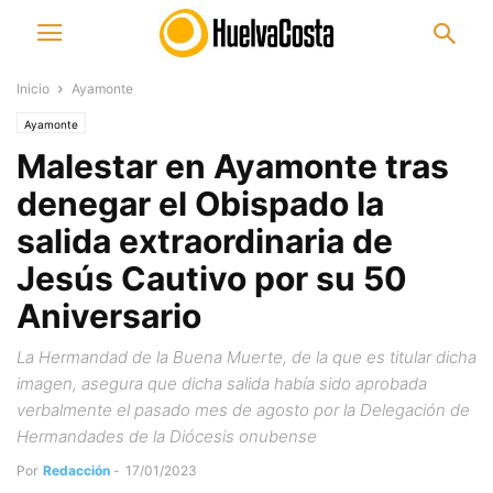
Inicio
Ayamonte
Ayamonte
Malestar en Ayamonte tras
denegar el Obispado la
salida extraordinaria de
Jesús Cautivo por su 50
Aniversario
La Hermandad de la Buena Muerte, de la que es titular dicha
imagen, asegura que dicha salida había sido aprobada
verbalmente el pasado mes de agosto por la Delegación de
Hermandades de la Diócesis onubense
Por
Redacción
-
17/01/2023