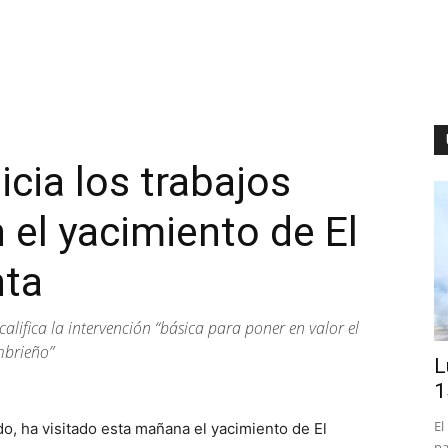
icia los trabajos
 el yacimiento de El
nta
 califica la intervención “básica para poner en valor el
mbrieño”
L
1
El
o, ha visitado esta mañana el yacimiento de El
pa