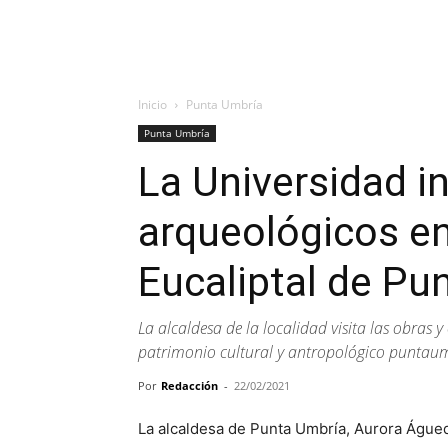
Inicio
Punta Umbría
Punta Umbría
La Universidad in
arqueológicos en
Eucaliptal de Pu
La alcaldesa de la localidad visita las obras y
patrimonio cultural y antropológico puntau
Por
Redacción
-
22/02/2021
La alcaldesa de Punta Umbría, Aurora Águed