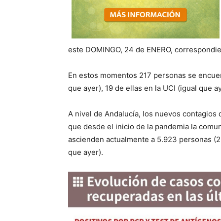
este
DOMINGO, 24
de
ENERO, correspondien
E
n estos momentos
217
personas se encuen
que ayer), 19 de
ellas en la UCI
(igual que a
A nivel de
Andalucía
,
los
nuevos contagios d
que desde el inicio de la pandemia la com
ascienden actualmente a
5.923
personas (
2
que
ayer
).