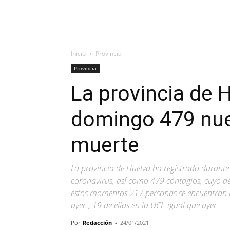
Inicio
Provincia
Provincia
La provincia de H
domingo 479 nue
muerte
La provincia de Huelva ha registrado durante
coronavirus, así como 479 contagios, cuyo de
estos momentos 217 personas se encuentran 
ayer-, 19 de ellas en la UCI -igual que ayer-.
Por
Redacción
-
24/01/2021