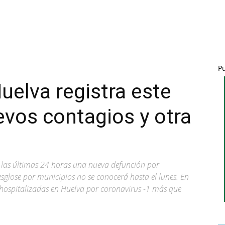
P
uelva registra este
vos contagios y otra
 las últimas 24 horas una nueva defunción por
sglose por municipios no se conocerá hasta el lunes. En
hospitalizadas en Huelva por coronavirus -1 más que