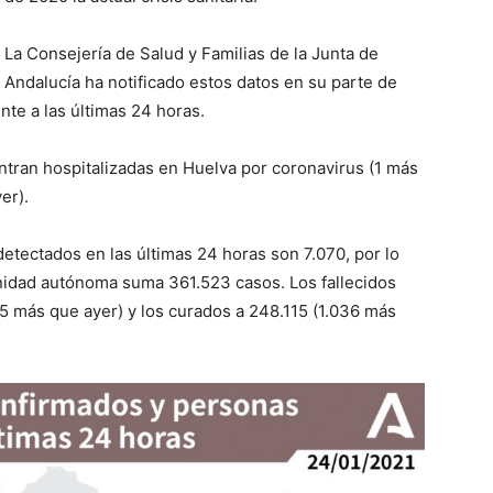
La Consejería de
S
alud y Familias de la Junta de
Andalucía ha notificado estos datos en su parte de
te a las últimas 24 horas
.
tran hospitalizadas en Huelva por
coronavirus (1 más
yer)
.
etectados en las últimas 24 horas son 7.070, por lo
unidad autónoma suma 361.523 casos. Los f
allecidos
5
más que
ayer
) y los curados a
248.115
(
1.036
más