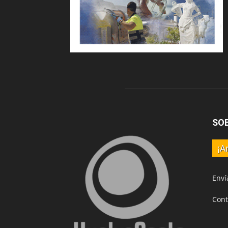
SO
¡A
Enví
Cont