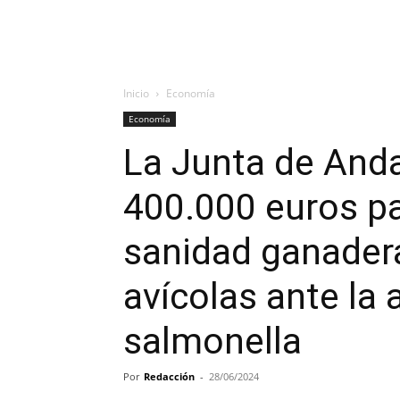
Inicio
Economía
Economía
La Junta de Anda
400.000 euros pa
sanidad ganader
avícolas ante la
salmonella
Por
Redacción
-
28/06/2024