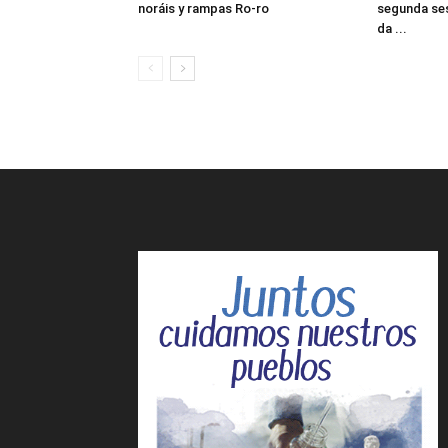
noráis y rampas Ro-ro
segunda ses
da ...