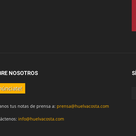
BRE NOSOTROS
S
núnciate!
anos tus notas de prensa a:
prensa@huelvacosta.com
áctenos:
info@huelvacosta.com