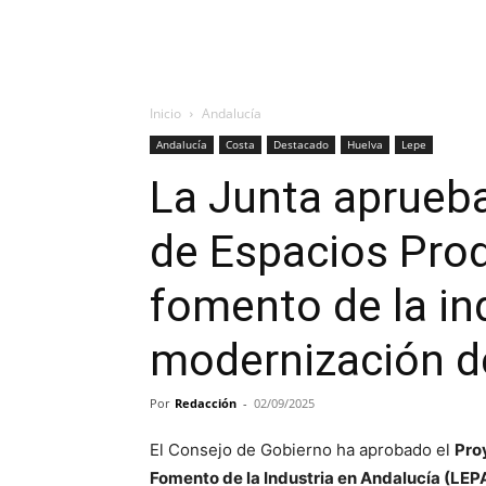
Inicio
Andalucía
Andalucía
Costa
Destacado
Huelva
Lepe
La Junta aprueba
de Espacios Prod
fomento de la ind
modernización d
Por
Redacción
-
02/09/2025
El Consejo de Gobierno ha aprobado el
Pro
Fomento de la Industria en Andalucía (LEP