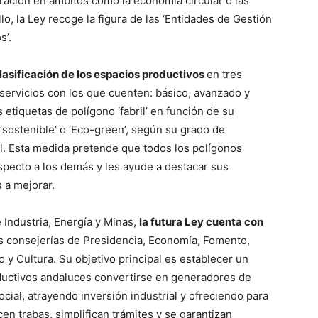
ración en ámbitos como la economía circular o las
lo, la Ley recoge la figura de las ‘Entidades de Gestión
s’.
lasificación de los espacios productivos
en tres
 servicios con los que cuenten: básico, avanzado y
tiquetas de polígono ‘fabril’ en función de su
’, ‘sostenible’ o ‘Eco-green’, según su grado de
tal. Esta medida pretende que todos los polígonos
specto a los demás y les ayude a destacar sus
s a mejorar.
 Industria, Energía y Minas,
la futura Ley cuenta con
las consejerías de Presidencia, Economía, Fomento,
o y Cultura. Su objetivo principal es establecer un
ductivos andaluces convertirse en generadores de
ial, atrayendo inversión industrial y ofreciendo para
en trabas, simplifican trámites y se garantizan