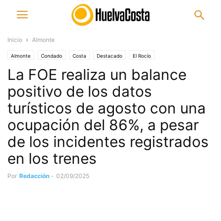
Inicio
Almonte
Almonte
Condado
Costa
Destacado
El Rocío
La FOE realiza un balance
Sierra de Aracena y Picos de Aroche
Sierra de Huelva
positivo de los datos
turísticos de agosto con una
ocupación del 86%, a pesar
de los incidentes registrados
en los trenes
Por
Redacción
-
02/09/2025