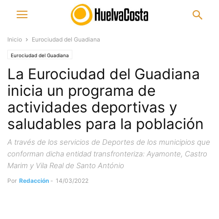
Inicio
Eurociudad del Guadiana
Eurociudad del Guadiana
La Eurociudad del Guadiana
inicia un programa de
actividades deportivas y
saludables para la población
A través de los servicios de Deportes de los municipios que
conforman dicha entidad transfronteriza: Ayamonte, Castro
Marim y Vila Real de Santo António
Por
Redacción
-
14/03/2022