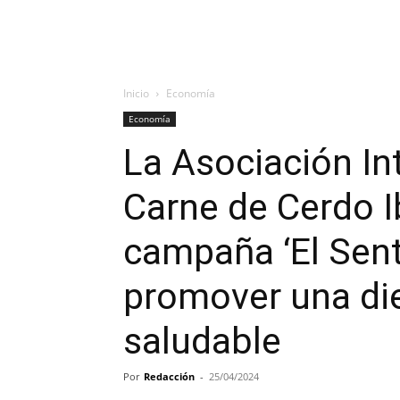
Inicio
Economía
Economía
La Asociación In
Carne de Cerdo I
campaña ‘El Sent
promover una die
saludable
Por
Redacción
-
25/04/2024