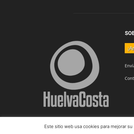
SO
¡A
Enví
Cont
Este sitio web usa cookies para mejorar su
© HuelvaCosta