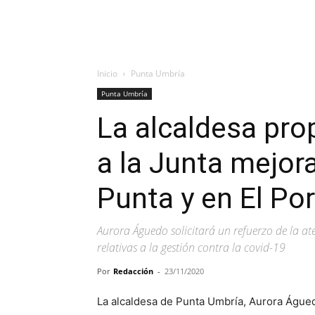
Inicio
Punta Umbría
Punta Umbría
La alcaldesa pro
a la Junta mejora
Punta y en El Por
Aurora Águedo solicitará un refuerzo de la at
relativas a la gestión contra la covid-19
Por
Redacción
-
23/11/2020
La alcaldesa de Punta Umbría, Aurora Águed