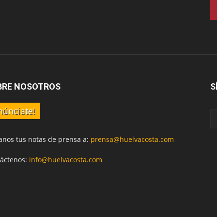
BRE NOSOTROS
S
núnciate!
anos tus notas de prensa a:
prensa@huelvacosta.com
áctenos:
info@huelvacosta.com