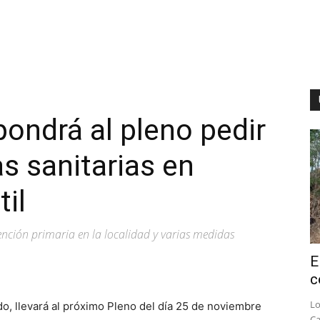
pondrá al pleno pedir
s sanitarias en
til
ención primaria en la localidad y varias medidas
E
c
Lo
o, llevará al próximo Pleno del día 25 de noviembre
Ca