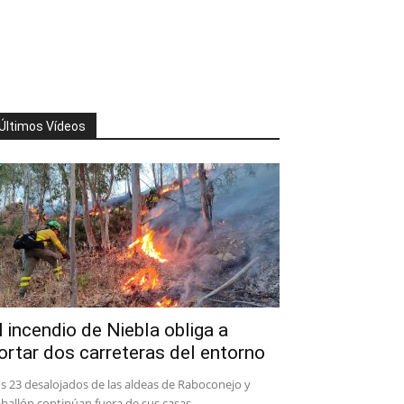
Últimos Vídeos
l incendio de Niebla obliga a
ortar dos carreteras del entorno
s 23 desalojados de las aldeas de Raboconejo y
ballón continúan fuera de sus casas