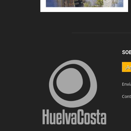
SO
¡A
Enví
Cont