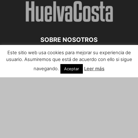
SOBRE NOSOTROS
Este sitio web usa cookies para mejorar su experiencia de
Teléfono de contacto: 959 807 059
usuario. Asumiremos que está de acuerdo con ello si sigue
¡Anúnciate!
navegando.
Leer más
Aceptar
Envíanos tus notas de prensa a:
prensa@huelvacosta.com
Contáctenos:
info@huelvacosta.com
SÍGUENOS