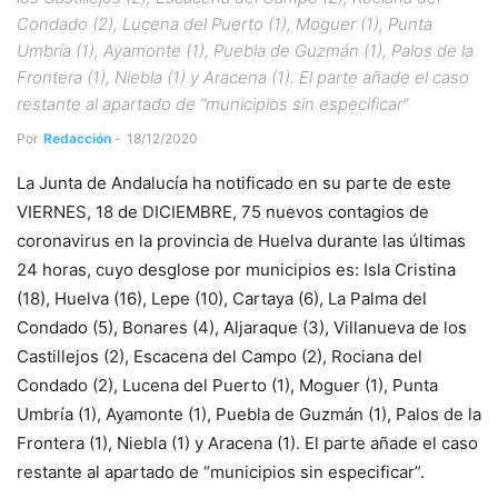
Condado (2), Lucena del Puerto (1), Moguer (1), Punta
Umbría (1), Ayamonte (1), Puebla de Guzmán (1), Palos de la
Frontera (1), Niebla (1) y Aracena (1). El parte añade el caso
restante al apartado de “municipios sin especificar”
Por
Redacción
-
18/12/2020
La Junta de Andalucía ha notificado en su parte de este
VIERNES, 18 de DICIEMBRE, 75 nuevos contagios de
coronavirus en la provincia de Huelva durante las últimas
24 horas, cuyo desglose por municipios es: Isla Cristina
(18), Huelva (16), Lepe (10), Cartaya (6), La Palma del
Condado (5), Bonares (4), Aljaraque (3), Villanueva de los
Castillejos (2), Escacena del Campo (2), Rociana del
Condado (2), Lucena del Puerto (1), Moguer (1), Punta
Umbría (1), Ayamonte (1), Puebla de Guzmán (1), Palos de la
Frontera (1), Niebla (1) y Aracena (1). El parte añade el caso
restante al apartado de “municipios sin especificar”.