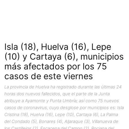
Isla (18), Huelva (16), Lepe
(10) y Cartaya (6), municipios
más afectados por los 75
casos de este viernes
La provincia de Huelva ha registrado durante las últimas 24
horas dos nuevos fallecidos, que el parte de la Junta
atribuye a Ayamonte y Punta Umbría; así como 75 nuevos
casos de coronavirus, cuyo desglose por municipios es: Isla
Cristina (18), Huelva (16), Lepe (10), Cartaya (6), La Palma
del Condado (5), Bonares (4), Aljaraque (3), Villanueva de
los Castillejos (2), Escacena del Campo (2), Rociana del