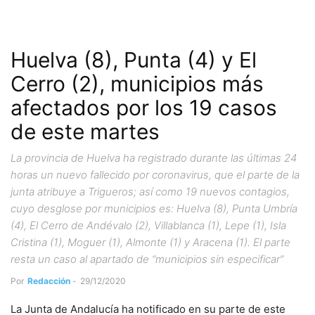
Huelva (8), Punta (4) y El
Cerro (2), municipios más
afectados por los 19 casos
de este martes
La provincia de Huelva ha registrado durante las últimas 24
horas un nuevo fallecido por coronavirus, que el parte de la
junta atribuye a Trigueros; así como 19 nuevos contagios,
cuyo desglose por municipios es: Huelva (8), Punta Umbría
(4), El Cerro de Andévalo (2), Villablanca (1), Lepe (1), Isla
Cristina (1), Moguer (1), Almonte (1) y Aracena (1). El parte
resta un caso al apartado de “municipios sin especificar”
Por
Redacción
-
29/12/2020
La Junta de Andalucía ha notificado en su parte de este