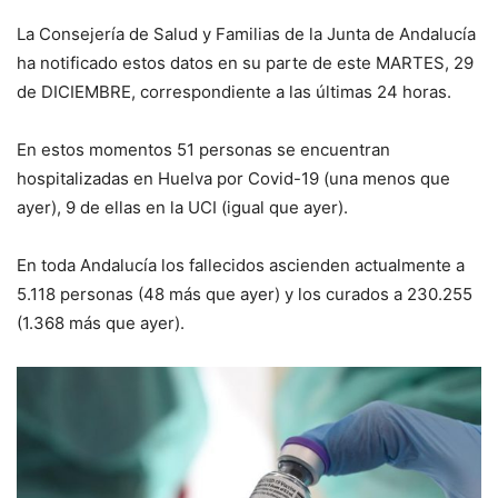
La Consejería de
S
alud y Familias de la Junta de Andalucía
ha notificado estos datos en su parte de este
MARTES, 29
de
DICIEMBRE, correspondiente a las últimas 24 horas
.
E
n estos momentos
51
personas se encuentran
hospitalizadas en Huelva por Covid-19
(una menos que
ayer), 9 de
ellas en la UCI
(igual que ayer)
.
En toda Andalucía los fallecidos ascienden actualmente a
5.118
personas (
48
más que
ayer
) y los curados a
230.255
(
1.368
más que
ayer
).