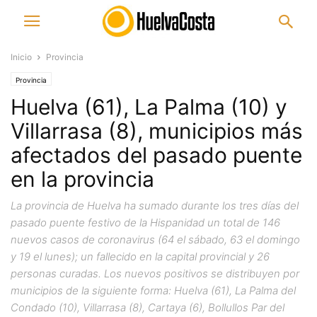
Inicio
Provincia
Provincia
Huelva (61), La Palma (10) y
Villarrasa (8), municipios más
afectados del pasado puente
en la provincia
La provincia de Huelva ha sumado durante los tres días del
pasado puente festivo de la Hispanidad un total de 146
nuevos casos de coronavirus (64 el sábado, 63 el domingo
y 19 el lunes); un fallecido en la capital provincial y 26
personas curadas. Los nuevos positivos se distribuyen por
municipios de la siguiente forma: Huelva (61), La Palma del
Condado (10), Villarrasa (8), Cartaya (6), Bollullos Par del