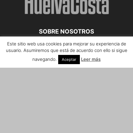
SOBRE NOSOTROS
Este sitio web usa cookies para mejorar su experiencia de
Teléfono de contacto: 959 807 059
usuario. Asumiremos que está de acuerdo con ello si sigue
¡Anúnciate!
navegando.
Leer más
Aceptar
Envíanos tus notas de prensa a:
prensa@huelvacosta.com
Contáctenos:
info@huelvacosta.com
SÍGUENOS