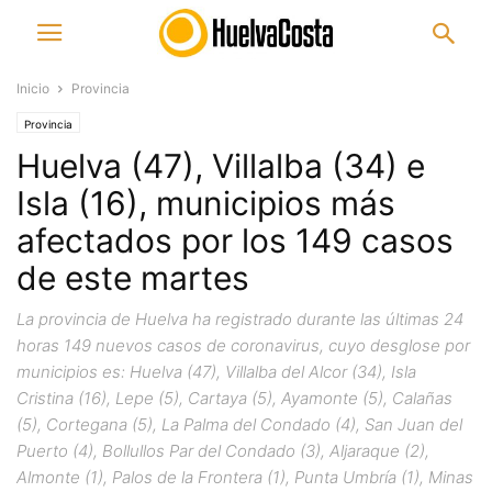
Inicio
Provincia
Provincia
Huelva (47), Villalba (34) e
Isla (16), municipios más
afectados por los 149 casos
de este martes
La provincia de Huelva ha registrado durante las últimas 24
horas 149 nuevos casos de coronavirus, cuyo desglose por
municipios es: Huelva (47), Villalba del Alcor (34), Isla
Cristina (16), Lepe (5), Cartaya (5), Ayamonte (5), Calañas
(5), Cortegana (5), La Palma del Condado (4), San Juan del
Puerto (4), Bollullos Par del Condado (3), Aljaraque (2),
Almonte (1), Palos de la Frontera (1), Punta Umbría (1), Minas