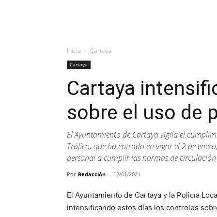
Inicio
Cartaya
Cartaya
Cartaya intensifi
sobre el uso de p
El Ayuntamiento de Cartaya vigila el cumplim
Tráfico, que ha entrado en vigor el 2 de enero
personal a cumplir las normas de circulación
Por
Redacción
-
12/01/2021
El Ayuntamiento de Cartaya y la Policía Loca
intensificando estos días los controles sobre