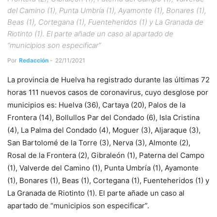
del Camino (1), Punta Umbría (1), Ayamonte (1), Bonares (1),
Beas (1), Cortegana (1), Fuenteheridos (1) y La Granada de
Riotinto (1). El parte añade un caso al apartado de
“municipios son especificar”
Por
Redacción
-
22/11/2021
La provincia de Huelva ha registrado durante las últimas 72
horas 111 nuevos casos de coronavirus, cuyo desglose por
municipios es: Huelva (36), Cartaya (20), Palos de la
Frontera (14), Bollullos Par del Condado (6), Isla Cristina
(4), La Palma del Condado (4), Moguer (3), Aljaraque (3),
San Bartolomé de la Torre (3), Nerva (3), Almonte (2),
Rosal de la Frontera (2), Gibraleón (1), Paterna del Campo
(1), Valverde del Camino (1), Punta Umbría (1), Ayamonte
(1), Bonares (1), Beas (1), Cortegana (1), Fuenteheridos (1) y
La Granada de Riotinto (1). El parte añade un caso al
apartado de “municipios son especificar”.