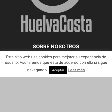
SOBRE NOSOTROS
Este sitio web usa cookies para mejorar su experiencia de
Teléfono de contacto: 959 807 059
usuario. Asumiremos que está de acuerdo con ello si sigue
¡Anúnciate!
navegando.
Leer más
Aceptar
Envíanos tus notas de prensa a:
prensa@huelvacosta.com
Contáctenos:
info@huelvacosta.com
SÍGUENOS