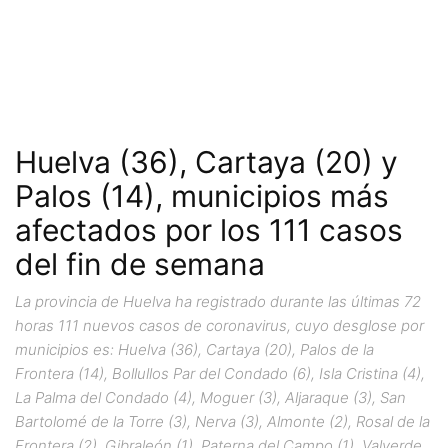
Huelva (36), Cartaya (20) y
Palos (14), municipios más
afectados por los 111 casos
del fin de semana
La provincia de Huelva ha registrado durante las últimas 72
horas 111 nuevos casos de coronavirus, cuyo desglose por
municipios es: Huelva (36), Cartaya (20), Palos de la
Frontera (14), Bollullos Par del Condado (6), Isla Cristina (4),
La Palma del Condado (4), Moguer (3), Aljaraque (3), San
Bartolomé de la Torre (3), Nerva (3), Almonte (2), Rosal de la
Frontera (2), Gibraleón (1), Paterna del Campo (1), Valverde