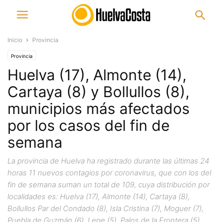
Inicio
Provincia
Provincia
Huelva (17), Almonte (14),
Cartaya (8) y Bollullos (8),
municipios más afectados
por los casos del fin de
semana
La provincia de Huelva ha registrado durante las últimas 24
horas 11 nuevos contagios por coronavirus, que con los del
fin de semana suman un total de 109, cuya distribución por
localidades es: Huelva (17), Almonte (14), Cartaya (8),
Bollullos Par del Condado (8), Isla Cristina (7), Moguer (7),
Puebla de Guzmán (6), Lepe (5), Palos de la Frontera (5),