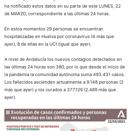
ha notificado estos datos en su parte de este
LUNES, 22
de
MARZO, correspondiente a las últimas 24 horas
.
E
n estos momentos
29
personas se encuentran
hospitalizadas en Huelva por
coronavirus (4 más que
ayer), 8 de
ellas en la UCI
(igual que ayer)
.
A nivel de
Andalucía los
nuevos contagios detectados en
las últimas 24 horas son 380, por lo que desde el inicio de
la pandemia la comunidad autónoma suma 493.431 casos.
Los f
allecidos ascienden actualmente a
9.148
personas (
2
más que
ayer
) y los curados a
377.129
(
2.489
más que
ayer
).