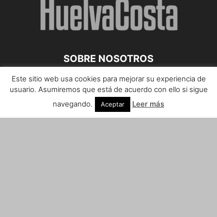
SOBRE NOSOTROS
Este sitio web usa cookies para mejorar su experiencia de
Teléfono de contacto: 959 807 059
usuario. Asumiremos que está de acuerdo con ello si sigue
¡Anúnciate!
navegando.
Leer más
Aceptar
Envíanos tus notas de prensa a:
prensa@huelvacosta.com
Contáctenos:
info@huelvacosta.com
SÍGUENOS