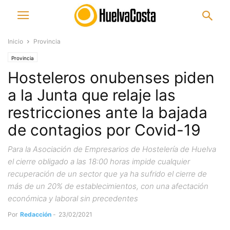
Inicio
Provincia
Provincia
Hosteleros onubenses piden
a la Junta que relaje las
restricciones ante la bajada
de contagios por Covid-19
Para la Asociación de Empresarios de Hostelería de Huelva
el cierre obligado a las 18:00 horas impide cualquier
recuperación de un sector que ya ha sufrido el cierre de
más de un 20% de establecimientos, con una afectación
económica y laboral sin precedentes
Por
Redacción
-
23/02/2021