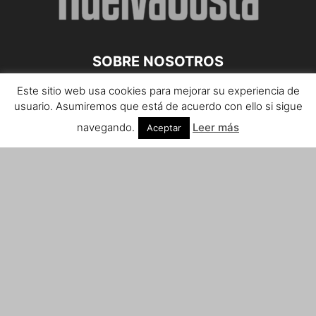
SOBRE NOSOTROS
Este sitio web usa cookies para mejorar su experiencia de
Teléfono de contacto: 959 807 059
usuario. Asumiremos que está de acuerdo con ello si sigue
¡Anúnciate!
navegando.
Leer más
Aceptar
Envíanos tus notas de prensa a:
prensa@huelvacosta.com
Contáctenos:
info@huelvacosta.com
SÍGUENOS