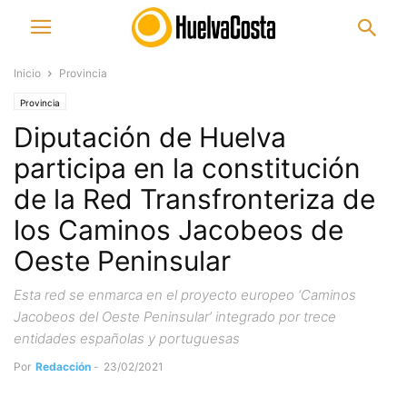
Inicio
Provincia
Provincia
Diputación de Huelva
participa en la constitución
de la Red Transfronteriza de
los Caminos Jacobeos de
Oeste Peninsular
Esta red se enmarca en el proyecto europeo ‘Caminos
Jacobeos del Oeste Peninsular’ integrado por trece
entidades españolas y portuguesas
Por
Redacción
-
23/02/2021