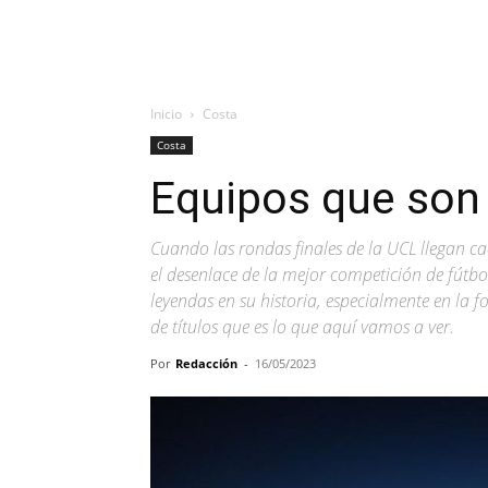
Inicio
Costa
Costa
Equipos que son
Cuando las rondas finales de la UCL llegan ca
el desenlace de la mejor competición de fútb
leyendas en su historia, especialmente en l
de títulos que es lo que aquí vamos a ver.
Por
Redacción
-
16/05/2023