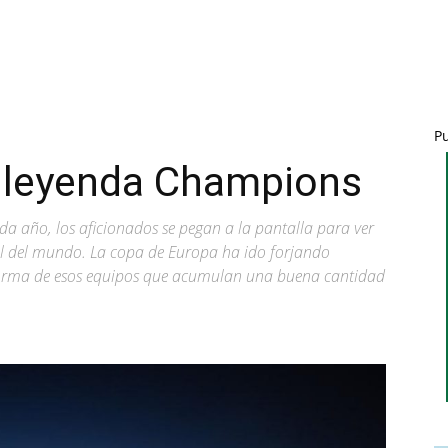
P
 leyenda Champions
da año, los aficionados se pegan a la pantalla para ver
ol del mundo. La copa de Europa ha ido forjando
a forma de esos equipos que acumulan una buena cantidad