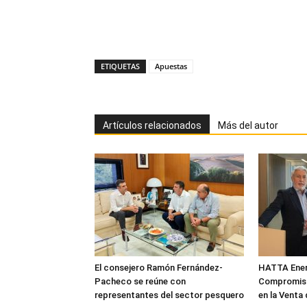
ETIQUETAS
Apuestas
Artículos relacionados
Más del autor
El consejero Ramón Fernández-
HATTA Energ
Pacheco se reúne con
Compromiso
representantes del sector pesquero
en la Venta