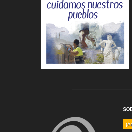
SO
¡A