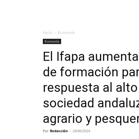
Inicio
Economía
Economía
El Ifapa aumenta
de formación par
respuesta al alto
sociedad andaluz
agrario y pesque
Por
Redacción
-
24/06/2024