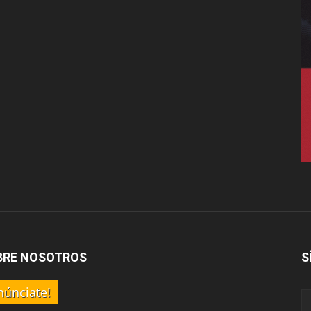
BRE NOSOTROS
S
núnciate!