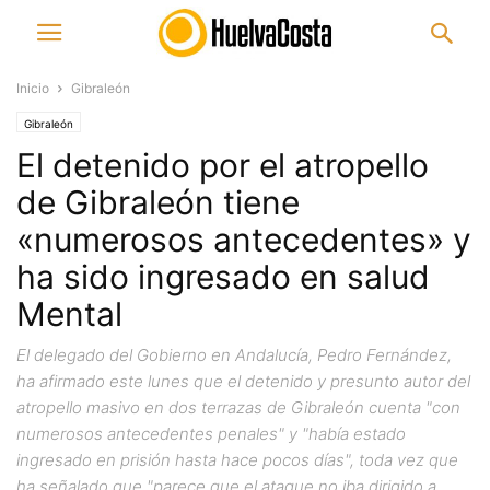
Inicio
Gibraleón
Gibraleón
El detenido por el atropello
de Gibraleón tiene
«numerosos antecedentes» y
ha sido ingresado en salud
Mental
El delegado del Gobierno en Andalucía, Pedro Fernández,
ha afirmado este lunes que el detenido y presunto autor del
atropello masivo en dos terrazas de Gibraleón cuenta "con
numerosos antecedentes penales" y "había estado
ingresado en prisión hasta hace pocos días", toda vez que
ha señalado que "parece que el ataque no iba dirigido a