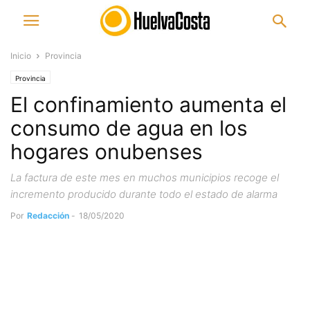
Inicio
Provincia
Provincia
El confinamiento aumenta el
consumo de agua en los
hogares onubenses
La factura de este mes en muchos municipios recoge el
incremento producido durante todo el estado de alarma
Por
Redacción
-
18/05/2020