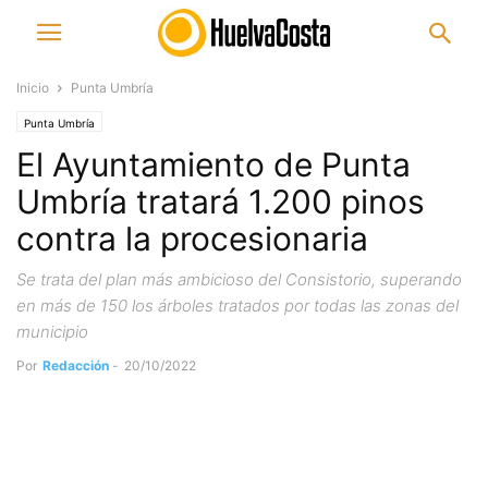
Inicio
Punta Umbría
Punta Umbría
El Ayuntamiento de Punta
Umbría tratará 1.200 pinos
contra la procesionaria
Se trata del plan más ambicioso del Consistorio, superando
en más de 150 los árboles tratados por todas las zonas del
municipio
Por
Redacción
-
20/10/2022