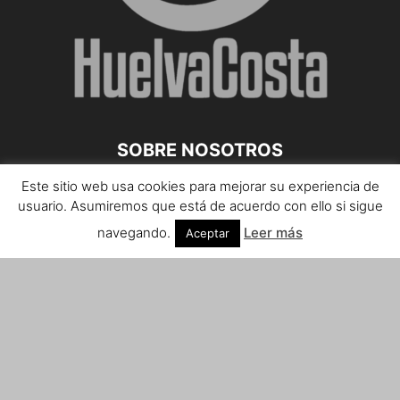
SOBRE NOSOTROS
Este sitio web usa cookies para mejorar su experiencia de
Teléfono de contacto: 959 807 059
usuario. Asumiremos que está de acuerdo con ello si sigue
¡Anúnciate!
navegando.
Leer más
Aceptar
Envíanos tus notas de prensa a:
prensa@huelvacosta.com
Contáctenos:
info@huelvacosta.com
SÍGUENOS