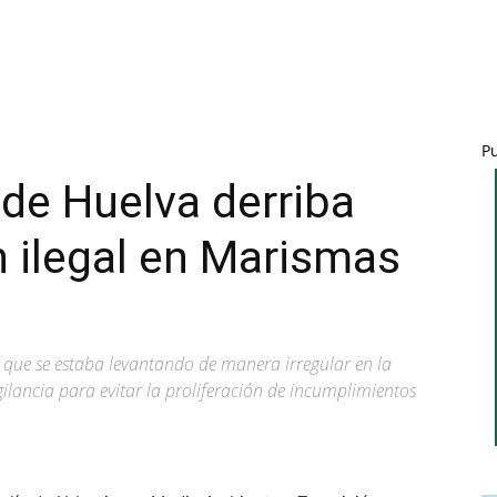
P
de Huelva derriba
 ilegal en Marismas
n que se estaba levantando de manera irregular en la
igilancia para evitar la proliferación de incumplimientos