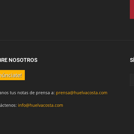
BRE NOSOTROS
S
núnciate!
anos tus notas de prensa a:
prensa@huelvacosta.com
áctenos:
info@huelvacosta.com