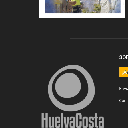
SO
¡A
Enví
Cont