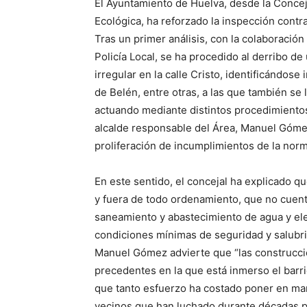
El Ayuntamiento de Huelva, desde la Conce
Ecológica, ha reforzado la inspección contr
Tras un primer análisis, con la colaboración
Policía Local, se ha procedido al derribo d
irregular en la calle Cristo, identificándose
de Belén, entre otras, a las que también se 
actuando mediante distintos procedimientos
alcalde responsable del Área, Manuel Gómez 
proliferación de incumplimientos de la norma
En este sentido, el concejal ha explicado q
y fuera de todo ordenamiento, que no cuenta
saneamiento y abastecimiento de agua y elec
condiciones mínimas de seguridad y salubri
Manuel Gómez advierte que “las construccio
precedentes en la que está inmerso el barri
que tanto esfuerzo ha costado poner en marc
vecinos que han luchado durante décadas par