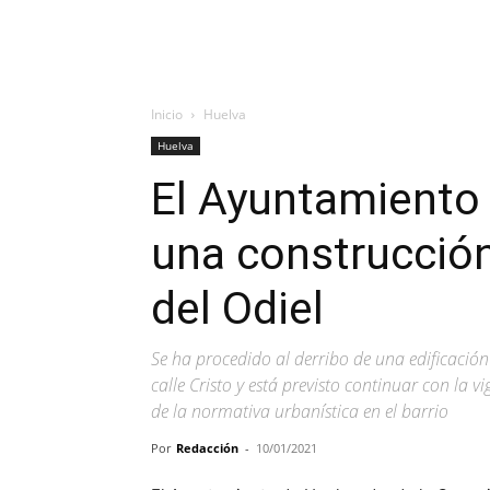
Inicio
Huelva
Huelva
El Ayuntamiento 
una construcción
del Odiel
Se ha procedido al derribo de una edificació
calle Cristo y está previsto continuar con la v
de la normativa urbanística en el barrio
Por
Redacción
-
10/01/2021