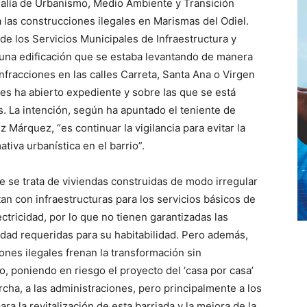
jalía de Urbanismo, Medio Ambiente y Transición
a las construcciones ilegales en Marismas del Odiel.
 de los Servicios Municipales de Infraestructura y
e una edificación que se estaba levantando de manera
 infracciones en las calles Carreta, Santa Ana o Virgen
les ha abierto expediente y sobre las que se está
. La intención, según ha apuntado el teniente de
Márquez, “es continuar la vigilancia para evitar la
tiva urbanística en el barrio”.
ue se trata de viviendas construidas de modo irregular
n con infraestructuras para los servicios básicos de
tricidad, por lo que no tienen garantizadas las
dad requeridas para su habitabilidad. Pero además,
nes ilegales frenan la transformación sin
o, poniendo en riesgo el proyecto del ‘casa por casa’
ha, a las administraciones, pero principalmente a los
a la revitalización de esta barriada y la mejora de la