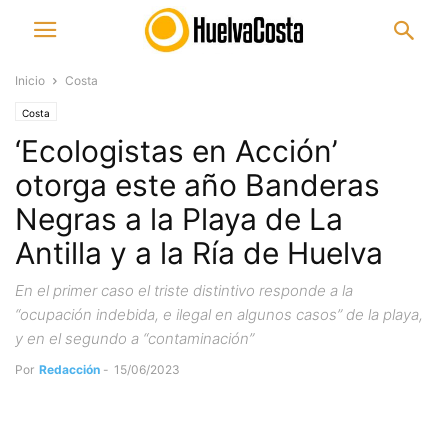
Inicio
Costa
Costa
‘Ecologistas en Acción’
otorga este año Banderas
Negras a la Playa de La
Antilla y a la Ría de Huelva
En el primer caso el triste distintivo responde a la
“ocupación indebida, e ilegal en algunos casos” de la playa,
y en el segundo a “contaminación”
Por
Redacción
-
15/06/2023