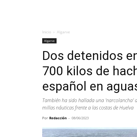
Inicio
Algarve
Algarve
Dos detenidos en
700 kilos de hac
español en aguas
También ha sido hallada una 'narcolancha' a
millas náuticas frente a las costas de Huelva
Por
Redacción
-
08/06/2023