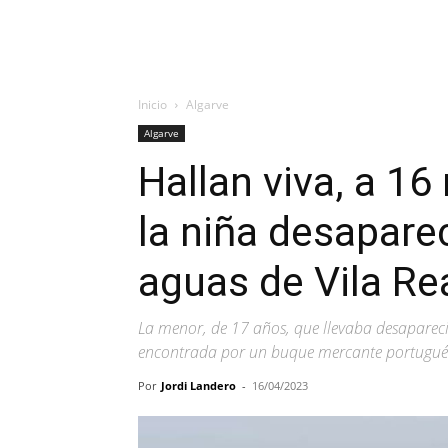
Inicio
Algarve
Algarve
Hallan viva, a 16 
la niña desapare
aguas de Vila Re
La menor, de 17 años, que llevaba desapareci
encontrada por un buque mercante portugués 
Por
Jordi Landero
-
16/04/2023