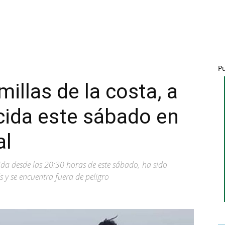
P
millas de la costa, a
cida este sábado en
al
da desde las 20:30 horas de este sábado, ha sido
y se encuentra fuera de peligro