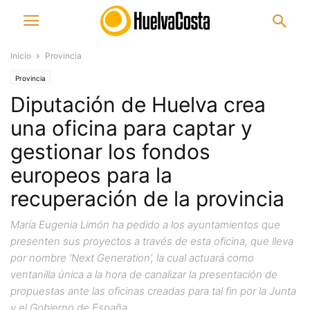
Inicio
Provincia
Provincia
Diputación de Huelva crea
una oficina para captar y
gestionar los fondos
europeos para la
recuperación de la provincia
María Eugenia Limón ha pedido a los ayuntamientos que
presenten sus proyectos a través de esta oficina, que lleva
por nombre ‘Next Generation’, la cual actuará como
ventanilla única a la hora de canalizar la presentación de
propuestas ante las oficinas creadas para tal fin por la Junta
y el Gobierno de España