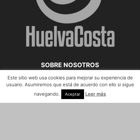
SOBRE NOSOTROS
Este sitio web usa cookies para mejorar su experiencia de
Teléfono de contacto: 959 807 059
usuario. Asumiremos que está de acuerdo con ello si sigue
¡Anúnciate!
navegando.
Leer más
Aceptar
Envíanos tus notas de prensa a:
prensa@huelvacosta.com
Contáctenos:
info@huelvacosta.com
SÍGUENOS