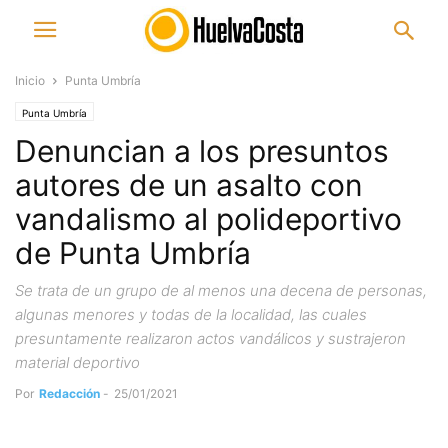
Inicio
Punta Umbría
Punta Umbría
Denuncian a los presuntos
autores de un asalto con
vandalismo al polideportivo
de Punta Umbría
Se trata de un grupo de al menos una decena de personas,
algunas menores y todas de la localidad, las cuales
presuntamente realizaron actos vandálicos y sustrajeron
material deportivo
Por
Redacción
-
25/01/2021