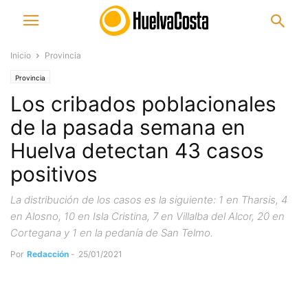
Inicio
Provincia
Provincia
Los cribados poblacionales
de la pasada semana en
Huelva detectan 43 casos
positivos
La distribución de los casos es la siguiente: 1 en Tharsis, 4
en Alosno, 10 en Isla Cristina, 7 en Villalba del Alcor, 20 en
Cortegana y 1 en la pedanía de San Telmo.
Por
Redacción
-
25/01/2021