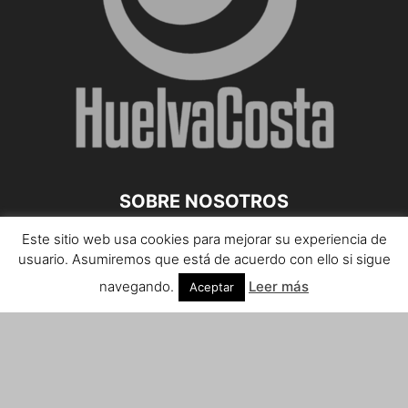
SOBRE NOSOTROS
Este sitio web usa cookies para mejorar su experiencia de
Teléfono de contacto: 959 807 059
usuario. Asumiremos que está de acuerdo con ello si sigue
¡Anúnciate!
navegando.
Leer más
Aceptar
Envíanos tus notas de prensa a:
prensa@huelvacosta.com
Contáctenos:
info@huelvacosta.com