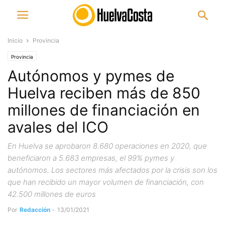
Inicio
Provincia
Provincia
Autónomos y pymes de
Huelva reciben más de 850
millones de financiación en
avales del ICO
En Huelva se aprobaron 8.680 operaciones en 2020, que
beneficiaron a 5.683 empresas, el 99% pymes y
autónomos. Los sectores más afectados por la crisis son los
que han recibido un mayor volumen de financiación, con
42.500 millones de euros
Por
Redacción
-
13/01/2021